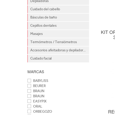
Depiladoras
Cuidado del cabello
Básculas de baño
Cepillos dentales
KIT O
Masajes
Termómetros / Tensiómetros
Accesorios afeitadoras y depiladoras
Cuidado facial
MARCAS
BABYLISS
BEURER
BRAUN
BRAUN
EASYPIX
ORAL
RE
ORBEGOZO