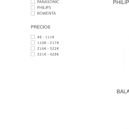
PHILI
PANASONIC
PHILIPS
ROWENTA
SOLAC
TAURUS
PRECIOS
TOPCOM
TRISTAR
4€ - 111€
UFESA
110€ - 217€
216€ - 322€
321€ - 428€
BALA