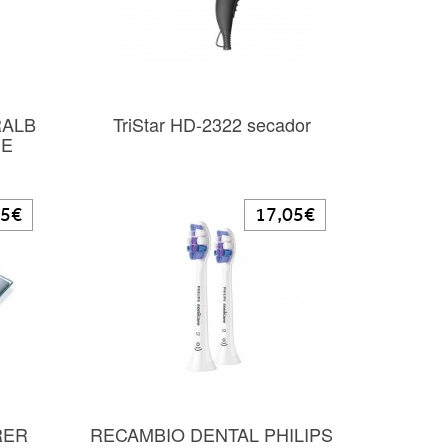
RALB
TriStar HD-2322 secador
NE
05€
17,05€
RER
RECAMBIO DENTAL PHILIPS