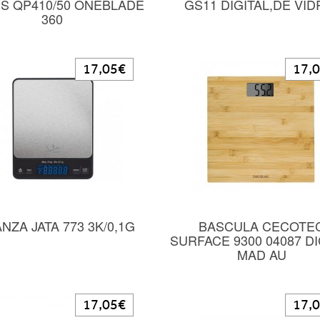
PS QP410/50 ONEBLADE
GS11 DIGITAL,DE VID
360
17,05€
17,
NZA JATA 773 3K/0,1G
BASCULA CECOTE
SURFACE 9300 04087 DI
MAD AU
17,05€
17,