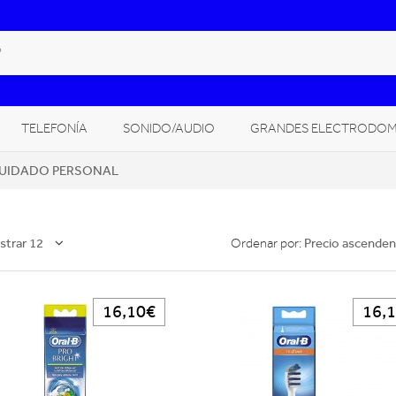
TELEFONÍA
SONIDO/AUDIO
GRANDES ELECTRODOM
UIDADO PERSONAL
CLIMATIZACIÓN, CALEFACCIÓN
CÁMARAS FOTO/VÍDEO
GITAL
trar 12
Precio ascenden
Ordenar por:
16,10€
16,