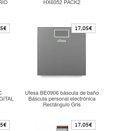
RIO
HX6052 PACK2
05€
17,05€
C
Ufesa BE0906 báscula de baño
GITAL
Báscula personal electrónica
Rectángulo Gris
05€
17,05€