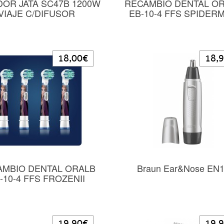
OR JATA SC47B 1200W
RECAMBIO DENTAL O
VIAJE C/DIFUSOR
EB-10-4 FFS SPIDER
18,00€
18,
AMBIO DENTAL ORALB
Braun Ear&Nose EN
-10-4 FFS FROZENII
19,90€
19,