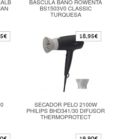
RALB
BASCULA BAÑO ROWENTA
MAN
BS1503V0 CLASSIC
TURQUESA
95€
18,95€
10
SECADOR PELO 2100W
PHILIPS BHD341/30 DIFUSOR
THERMOPROTECT
90€
19,90€