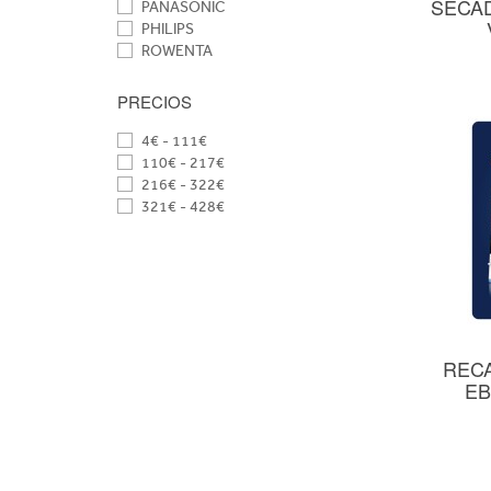
SECAD
PANASONIC
PHILIPS
ROWENTA
SOLAC
TAURUS
PRECIOS
TOPCOM
TRISTAR
4€ - 111€
UFESA
110€ - 217€
216€ - 322€
321€ - 428€
REC
EB