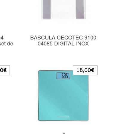
04
BASCULA CECOTEC 9100
set de
04085 DIGITAL INOX
00€
18,00€