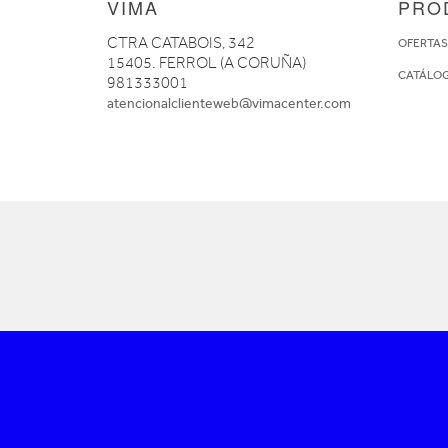
VIMA
PRO
CTRA CATABOIS, 342
OFERTA
15405. FERROL (A CORUÑA)
CATÁLO
981333001
atencionalclienteweb@vimacenter.com