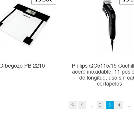
Orbegozo PB 2210
Philips QC5115/15 Cuchil
acero inoxidable, 11 posi
de longitud, uso sin ca
cortapelos
...
2
3
4
...