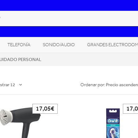
TELEFONÍA
SONIDO/AUDIO
GRANDES ELECTRODOM
UIDADO PERSONAL
CLIMATIZACIÓN, CALEFACCIÓN
CÁMARAS FOTO/VÍDEO
GITAL
trar 12
Precio ascenden
Ordenar por:
17,05€
17,