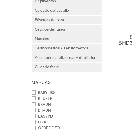
Depiladoras
Cuidado del cabello
Básculas de baño
Cepillos dentales
Masajes
BHD3
Termómetros / Tensiómetros
Accesorios afeitadoras y depiladoras
Cuidado facial
MARCAS
BABYLISS
BEURER
BRAUN
BRAUN
EASYPIX
ORAL
ORBEGOZO