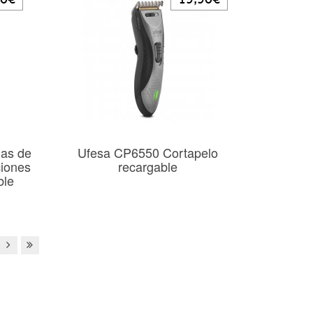
las de
Ufesa CP6550 Cortapelo
ciones
recargable
ble