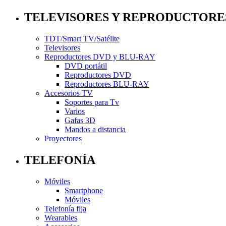
TELEVISORES Y REPRODUCTORE
TDT/Smart TV/Satélite
Televisores
Reproductores DVD y BLU-RAY
DVD portátil
Reproductores DVD
Reproductores BLU-RAY
Accesorios TV
Soportes para Tv
Varios
Gafas 3D
Mandos a distancia
Proyectores
TELEFONÍA
Móviles
Smartphone
Móviles
Telefonía fija
Wearables