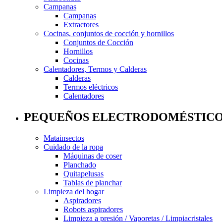
Campanas
Campanas
Extractores
Cocinas, conjuntos de cocción y hornillos
Conjuntos de Cocción
Hornillos
Cocinas
Calentadores, Termos y Calderas
Calderas
Termos eléctricos
Calentadores
PEQUEÑOS ELECTRODOMÉSTIC
Matainsectos
Cuidado de la ropa
Máquinas de coser
Planchado
Quitapelusas
Tablas de planchar
Limpieza del hogar
Aspiradores
Robots aspiradores
Limpieza a presión / Vaporetas / Limpiacristales