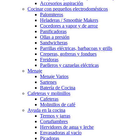
Accesorios aspiración
Cocinar con pequeños electrodomésticos
Palomiteros
Heladeras / Smoothie Makers
Cocedores a vapor y de arroz
Panificadoras
Ollas a presión
Sandwicheras
Parrillas eléctricas, barbacoas y grills
Creperas, gofreras y fondues
Freidoras
Paelleros y cazuelas eléctricas
Menaje
Menaje Varios
Sartenes
Batería de Cocina
Cafeteras y molinillos
Cafeteras
Molinillos de café
Ayuda en la cocina
Termos y jarras
Cortafiambres
Hervidores de agua y leche
Envasadoras al vacío
Picadoras