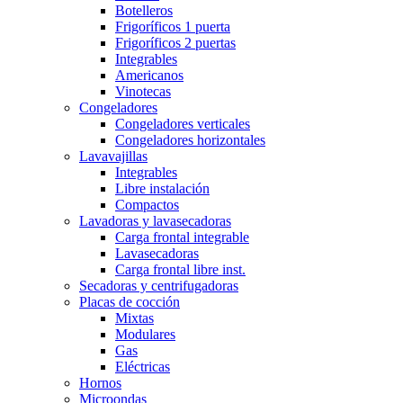
Botelleros
Frigoríficos 1 puerta
Frigoríficos 2 puertas
Integrables
Americanos
Vinotecas
Congeladores
Congeladores verticales
Congeladores horizontales
Lavavajillas
Integrables
Libre instalación
Compactos
Lavadoras y lavasecadoras
Carga frontal integrable
Lavasecadoras
Carga frontal libre inst.
Secadoras y centrifugadoras
Placas de cocción
Mixtas
Modulares
Gas
Eléctricas
Hornos
Microondas