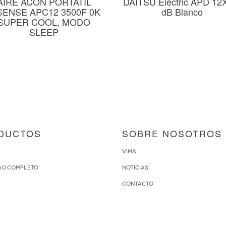
AIRE ACON PORTATIL
DAITSU Electric APD 12
SENSE APC12 3500F 0K
dB Blanco
SUPER COOL, MODO
SLEEP
DUCTOS
SOBRE NOSOTROS
S
VIMA
GO COMPLETO
NOTICIAS
CONTACTO