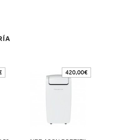
RÍA
€
420,00€