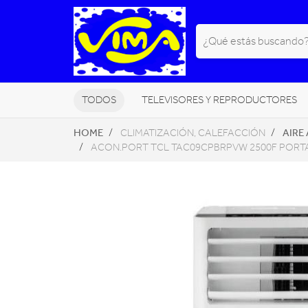
TODOS
TELEVISORES Y REPRODUCTORES
HOME
AIRE
CLIMATIZACIÓN, CALEFACCIÓN
PEQUEÑOS ELECTRODOMÉSTICOS
ACON.PORT TCL TAC09CPBRPVW 2500F PORTA
NAVEGADORES GPS
HOGAR DI