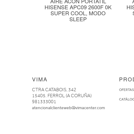
AIRE ACON PORTATIL
HISENSE APC09 2600F 0K
HI
SUPER COOL, MODO
SLEEP
VIMA
PRO
CTRA CATABOIS, 342
OFERTA
15405. FERROL (A CORUÑA)
CATÁLO
981333001
atencionalclienteweb@vimacenter.com