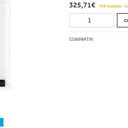
325,71€
IVA incluido
/ G
C
COMPARTIR
a