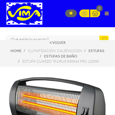
0
VOLVER
HOME
ESTUFAS
CLIMATIZACIÓN, CALEFACCIÓN
ESTUFAS DE BAÑO
ESTUFA CUARZO TAURUS 930645 PR2 1200W