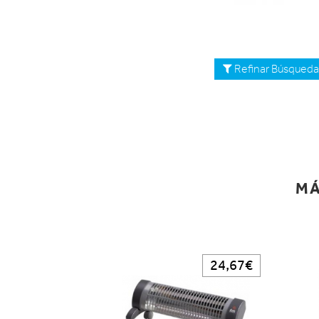
Refinar Búsqued
MÁ
24,67€