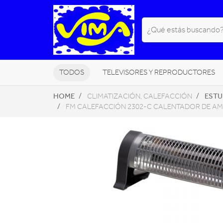
TODOS
TELEVISORES Y REPRODUCTORES
HOME
ESTU
CLIMATIZACIÓN, CALEFACCIÓN
PEQUEÑOS ELECTRODOMÉSTICOS
FM CALEFACCIÓN 2302-C CALENTADOR DE AM
NAVEGADORES GPS
HOGAR DI