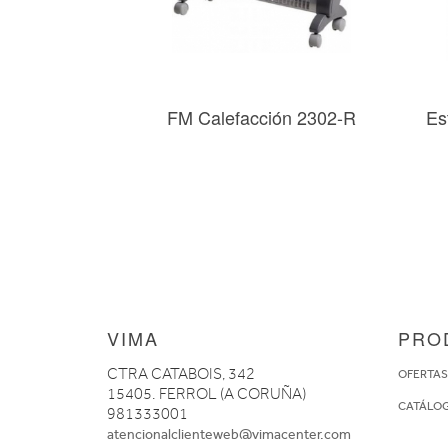
FM Calefacción 2302-R
Es
VIMA
PRO
CTRA CATABOIS, 342
OFERTA
15405. FERROL (A CORUÑA)
CATÁLO
981333001
atencionalclienteweb@vimacenter.com