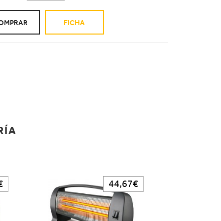
OMPRAR
FICHA
RÍA
€
44,67€