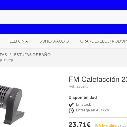
TELEFONÍA
SONIDO/AUDIO
GRANDES ELECTRODOM
FAS
ESTUFAS DE BAÑO
CLIMATIZACIÓN, CALEFACCIÓN
CÁMARAS FOTO/VÍDEO
BIENTE
GITAL
FM Calefacción 2
Ref. 2302-C
Disponibilidad
En stock
Entrega en 48/72h
23,71€
IVA incluido
/ Gast