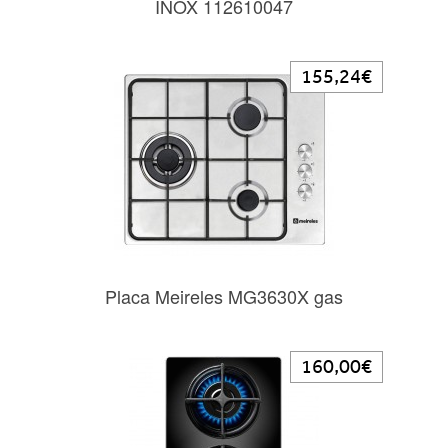
INOX 112610047
155,24€
Placa Meireles MG3630X gas
160,00€