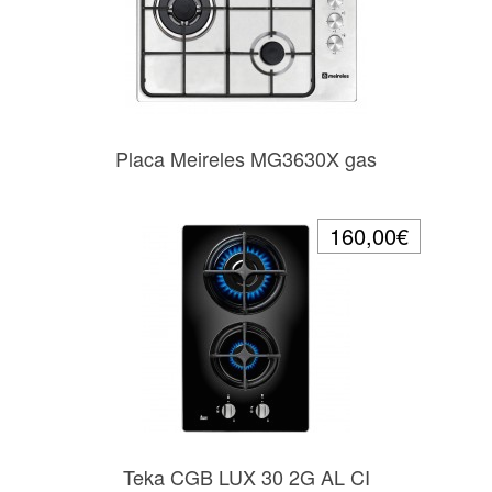
Placa Meireles MG3630X gas
160,00€
Teka CGB LUX 30 2G AL CI