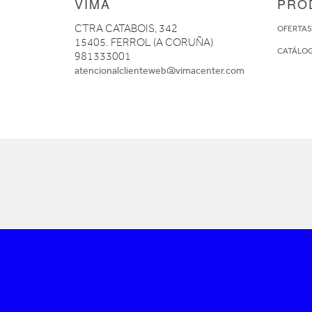
VIMA
PRO
CTRA CATABOIS, 342
OFERTA
15405. FERROL (A CORUÑA)
CATÁLO
981333001
atencionalclienteweb@vimacenter.com