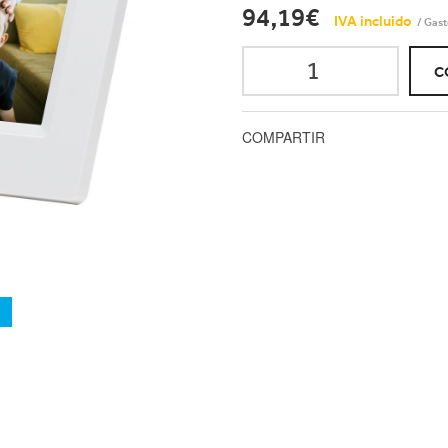
94,19€
IVA incluido
/ Gast
C
COMPARTIR
a