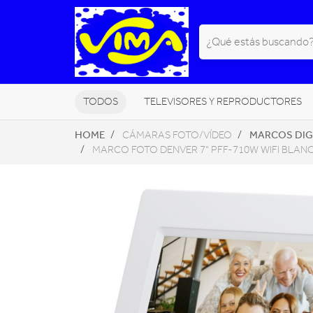
TODOS
TELEVISORES Y REPRODUCTORES
HOME
MARCOS DIG
CÁMARAS FOTO/VÍDEO
PEQUEÑOS ELECTRODOMÉSTICOS
MARCO FOTO DENVER 7" PFF-710W WIFI BLAN
NAVEGADORES GPS
HOGAR DI