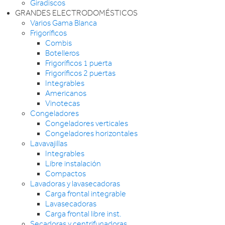
Giradiscos
GRANDES ELECTRODOMÉSTICOS
Varios Gama Blanca
Frigoríficos
Combis
Botelleros
Frigoríficos 1 puerta
Frigoríficos 2 puertas
Integrables
Americanos
Vinotecas
Congeladores
Congeladores verticales
Congeladores horizontales
Lavavajillas
Integrables
Libre instalación
Compactos
Lavadoras y lavasecadoras
Carga frontal integrable
Lavasecadoras
Carga frontal libre inst.
Secadoras y centrifugadoras