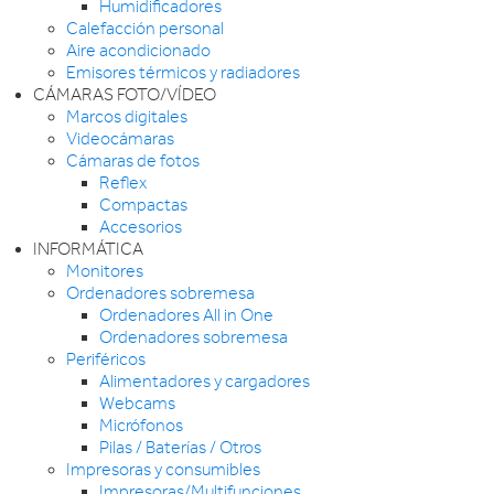
Humidificadores
Calefacción personal
Aire acondicionado
Emisores térmicos y radiadores
CÁMARAS FOTO/VÍDEO
Marcos digitales
Videocámaras
Cámaras de fotos
Reflex
Compactas
Accesorios
INFORMÁTICA
Monitores
Ordenadores sobremesa
Ordenadores All in One
Ordenadores sobremesa
Periféricos
Alimentadores y cargadores
Webcams
Micrófonos
Pilas / Baterías / Otros
Impresoras y consumibles
Impresoras/Multifunciones