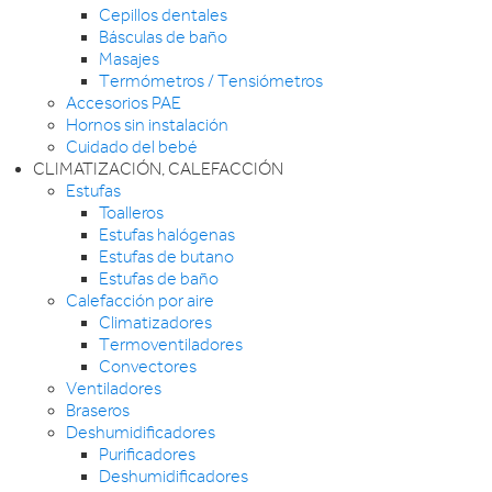
Cepillos dentales
Básculas de baño
Masajes
Termómetros / Tensiómetros
Accesorios PAE
Hornos sin instalación
Cuidado del bebé
CLIMATIZACIÓN, CALEFACCIÓN
Estufas
Toalleros
Estufas halógenas
Estufas de butano
Estufas de baño
Calefacción por aire
Climatizadores
Termoventiladores
Convectores
Ventiladores
Braseros
Deshumidificadores
Purificadores
Deshumidificadores