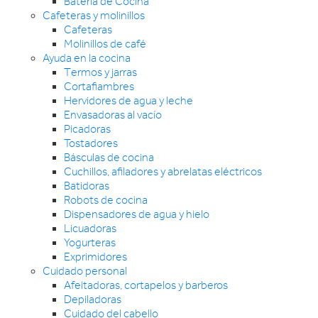
Batería de Cocina
Cafeteras y molinillos
Cafeteras
Molinillos de café
Ayuda en la cocina
Termos y jarras
Cortafiambres
Hervidores de agua y leche
Envasadoras al vacío
Picadoras
Tostadores
Básculas de cocina
Cuchillos, afiladores y abrelatas eléctricos
Batidoras
Robots de cocina
Dispensadores de agua y hielo
Licuadoras
Yogurteras
Exprimidores
Cuidado personal
Afeitadoras, cortapelos y barberos
Depiladoras
Cuidado del cabello